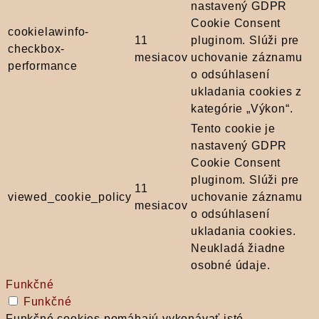
nastavený GDPR
Cookie Consent
cookielawinfo-
11
pluginom. Slúži pre
checkbox-
mesiacov
uchovanie záznamu
performance
o odsúhlasení
ukladania cookies z
kategórie „Výkon“.
Tento cookie je
nastavený GDPR
Cookie Consent
pluginom. Slúži pre
11
viewed_cookie_policy
uchovanie záznamu
mesiacov
o odsúhlasení
ukladania cookies.
Neukladá žiadne
osobné údaje.
Funkčné
Funkčné
Funkčné cookies pomáhajú vykonávať isté