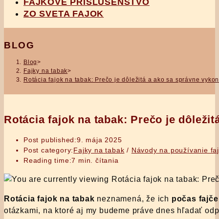
FAJKOVÉ PRÍSLUŠENSTVO
ZO SVETA FAJOK
BLOG
Blog
>
Fajky na tabak
>
Rotácia fajok na tabak: Prečo je dôležitá a ako sa správne vyko
Rotácia fajok na tabak: Prečo je dôleži
Post published:
9. mája 2025
Post category:
Fajky na tabak
/
Návody na používanie fa
Reading time:
7 min. čítania
Rotácia fajok na tabak
neznamená, že ich
počas fajče
otázkami, na ktoré aj my budeme práve dnes hľadať odpo