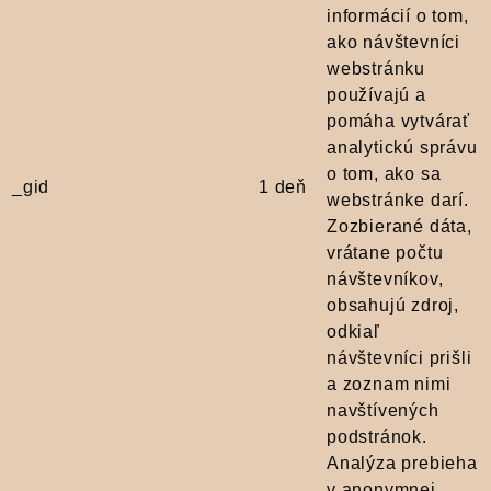
informácií o tom,
ako návštevníci
webstránku
používajú a
pomáha vytvárať
analytickú správu
o tom, ako sa
_gid
1 deň
webstránke darí.
Zozbierané dáta,
vrátane počtu
návštevníkov,
obsahujú zdroj,
odkiaľ
návštevníci prišli
a zoznam nimi
navštívených
podstránok.
Analýza prebieha
v anonymnej