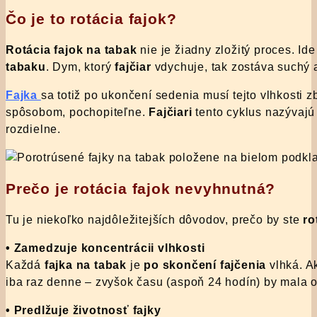
Čo je to rotácia fajok?
Rotácia fajok na tabak
nie je žiadny zložitý proces. Id
tabaku
. Dym, ktorý
fajčiar
vdychuje, tak zostáva suchý 
Fajka
sa totiž po ukončení sedenia musí tejto vlhkosti 
spôsobom, pochopiteľne.
Fajčiari
tento cyklus nazývaj
rozdielne.
Prečo je rotácia fajok nevyhnutná?
Tu je niekoľko najdôležitejších dôvodov, prečo by ste
ro
• Zamedzuje koncentrácii vlhkosti
Každá
fajka na tabak
je
po skončení fajčenia
vlhká. A
iba raz denne – zvyšok času (aspoň 24 hodín) by mala 
• Predlžuje životnosť fajky