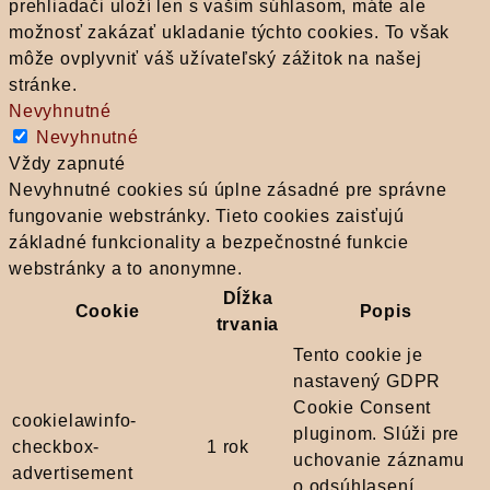
prehliadači uloží len s vašim súhlasom, máte ale
možnosť zakázať ukladanie týchto cookies. To však
môže ovplyvniť váš užívateľský zážitok na našej
stránke.
Nevyhnutné
Nevyhnutné
Vždy zapnuté
Nevyhnutné cookies sú úplne zásadné pre správne
fungovanie webstránky. Tieto cookies zaisťujú
základné funkcionality a bezpečnostné funkcie
webstránky a to anonymne.
Dĺžka
Cookie
Popis
trvania
Tento cookie je
nastavený GDPR
Cookie Consent
cookielawinfo-
pluginom. Slúži pre
checkbox-
1 rok
uchovanie záznamu
advertisement
o odsúhlasení