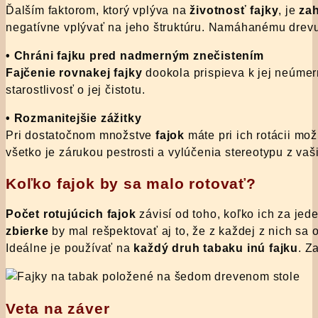
Ďalším faktorom, ktorý vplýva na
životnosť fajky
, je
zah
negatívne vplývať na jeho štruktúru. Namáhanému drevu 
• Chráni fajku pred nadmerným znečistením
Fajčenie rovnakej fajky
dookola prispieva k jej neúme
starostlivosť o jej čistotu.
• Rozmanitejšie zážitky
Pri dostatočnom množstve
fajok
máte pri ich rotácii m
všetko je zárukou pestrosti a vylúčenia stereotypu z vaš
Koľko fajok by sa malo rotovať?
Počet rotujúcich fajok
závisí od toho, koľko ich za je
zbierke
by mal rešpektovať aj to, že z každej z nich sa
Ideálne je používať na
každý druh tabaku inú fajku
. Z
Veta na záver