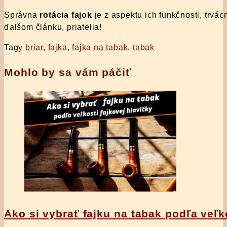
Správna
rotácia fajok
je z aspektu ich funkčnosti, trvác
ďalšom článku, priatelia!
Tagy
briar
,
fajka
,
fajka na tabak
,
tabak
Mohlo by sa vám páčiť
Ako si vybrať fajku na tabak podľa veľk