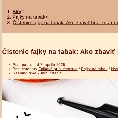
Blog
>
Fajky na tabak
>
Čistenie fajky na tabak: Ako zbaviť briarku ar
Čistenie fajky na tabak: Ako zbavi
Post published:
7. apríla 2025
Post category:
Fajkové príslušenstvo
/
Fajky na tabak
/
Náv
Reading time:
7 min. čítania