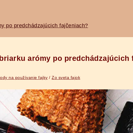
ómy po predchádzajúcich fajčeniach?
ť briarku arómy po predchádzajúcich 
ody na používanie fajky
/
Zo sveta fajok