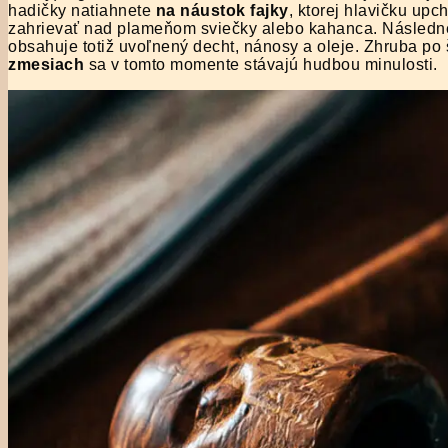
hadičky natiahnete
na náustok fajky
, ktorej hlavičku up
zahrievať nad plameňom sviečky alebo kahanca. Následne 
obsahuje totiž uvoľnený decht, nánosy a oleje. Zhruba po 
zmesiach
sa v tomto momente stávajú hudbou minulosti.