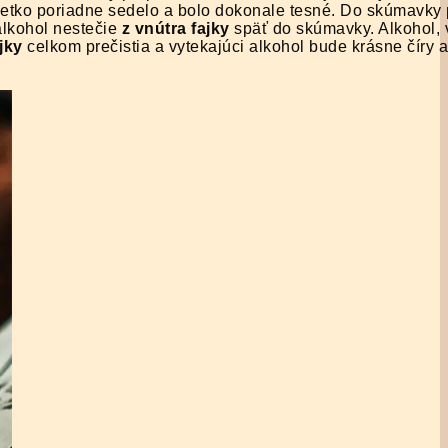
šetko poriadne sedelo a bolo dokonale tesné. Do skúmavky 
alkohol nestečie
z vnútra fajky
späť do skúmavky. Alkohol, 
jky
celkom prečistia a vytekajúci alkohol bude krásne číry