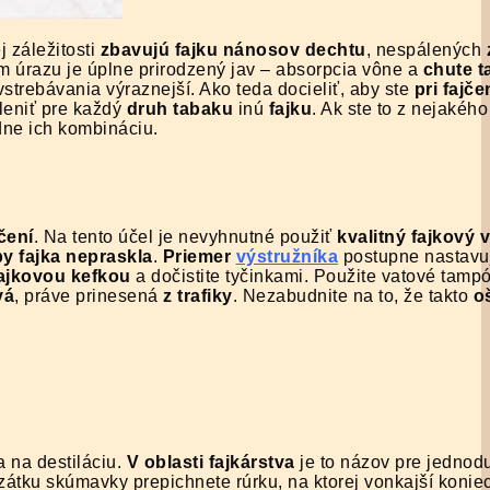
 záležitosti
zbavujú fajku nánosov dechtu
, nespálených
m úrazu je úplne prirodzený jav – absorpcia vône a
chute t
vstrebávania výraznejší. Ako teda docieliť, aby ste
pri fajče
leniť pre každý
druh tabaku
inú
fajku
. Ak ste to z nejakéh
dne ich kombináciu.
čení
. Na tento účel je nevyhnutné použiť
kvalitný fajkový 
y fajka nepraskla
.
Priemer
výstružníka
postupne nastavuj
ajkovou kefkou
a dočistite tyčinkami. Použite vatové tamp
vá
, práve prinesená
z trafiky
. Nezabudnite na to, že takto
o
a na destiláciu.
V oblasti fajkárstva
je to názov pre jednod
zátku skúmavky prepichnete rúrku, na ktorej vonkajší koniec