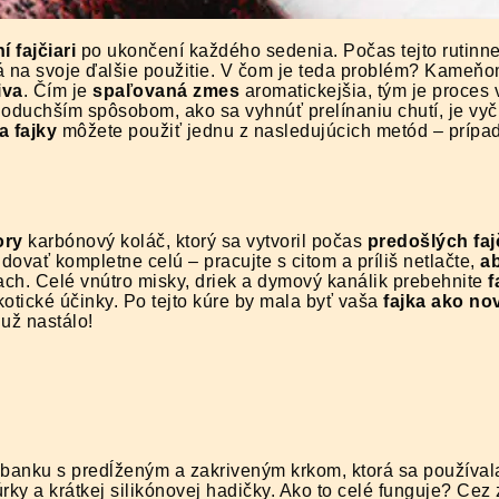
 fajčiari
po ukončení každého sedenia. Počas tejto rutinnej
 na svoje ďalšie použitie. V čom je teda problém? Kameňo
iva
. Čím je
spaľovaná zmes
aromatickejšia, tým je proces 
duchším spôsobom, ako sa vyhnúť prelínaniu chutí, je vyč
 fajky
môžete použiť jednu z nasledujúcich metód – prípa
ory
karbónový koláč, ktorý sa vytvoril počas
predošlých faj
dovať kompletne celú – pracujte s citom a príliš netlačte,
ab
rach. Celé vnútro misky, driek a dymový kanálik prebehnite
f
kotické účinky. Po tejto kúre by mala byť vaša
fajka ako no
 už nastálo!
u banku s predĺženým a zakriveným krkom, ktorá sa používal
ky a krátkej silikónovej hadičky. Ako to celé funguje? Cez 