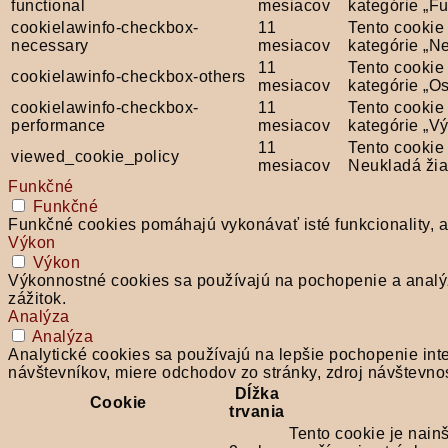
functional
mesiacov
kategórie „F
cookielawinfo-checkbox-
11
Tento cookie
necessary
mesiacov
kategórie „N
11
Tento cookie
cookielawinfo-checkbox-others
mesiacov
kategórie „Os
cookielawinfo-checkbox-
11
Tento cookie
performance
mesiacov
kategórie „Vý
11
Tento cookie
viewed_cookie_policy
mesiacov
Neukladá žia
Funkčné
Funkčné
Funkčné cookies pomáhajú vykonávať isté funkcionality, ak
Výkon
Výkon
Výkonnostné cookies sa používajú na pochopenie a analý
zážitok.
Analýza
Analýza
Analytické cookies sa používajú na lepšie pochopenie inte
návštevníkov, miere odchodov zo stránky, zdroj návštevnos
Dĺžka
Cookie
trvania
Tento cookie je nain