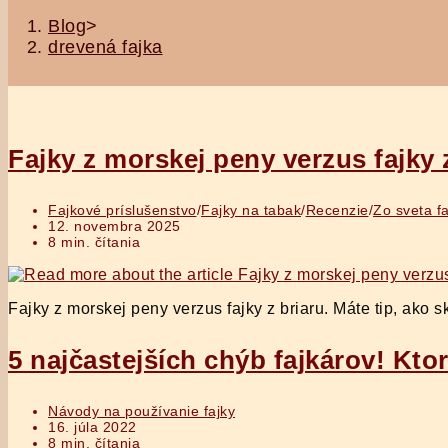
Blog
>
drevená fajka
Fajky z morskej peny verzus fajky
Post
Fajkové príslušenstvo
/
Fajky na tabak
/
Recenzie
/
Zo sveta f
category:
Post
12. novembra 2025
published:
Reading
8 min. čítania
time:
Fajky z morskej peny verzus fajky z briaru. Máte tip, ak
5 najčastejších chýb fajkárov! Kto
Post
Návody na používanie fajky
category:
Post
16. júla 2022
published:
Reading
8 min. čítania