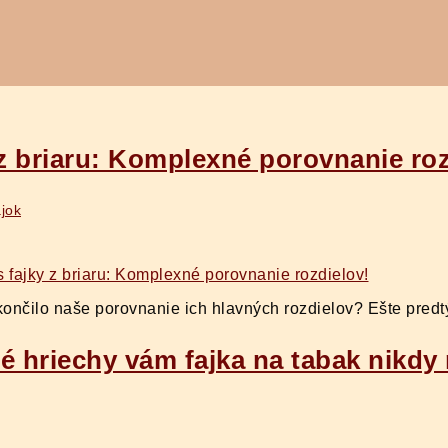
 z briaru: Komplexné porovnanie roz
ajok
o skončilo naše porovnanie ich hlavných rozdielov? Ešte pr
ré hriechy vám fajka na tabak nikd