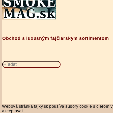
Obchod s luxusným fajčiarskym sortimentom
Search
this
website
Copyright 2021 - 2022 © fajky.sk
Webová stránka fajky.sk používa súbory cookie s cieľom vy
akceptovať.