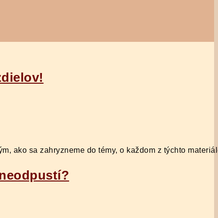
dielov!
edtým, ako sa zahryzneme do témy, o každom z týchto materi
y neodpustí?