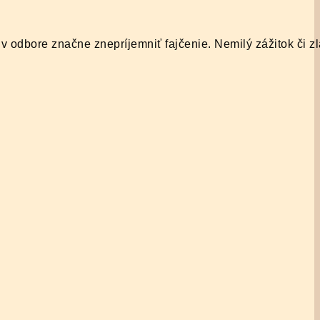
v odbore značne znepríjemniť fajčenie. Nemilý zážitok či z