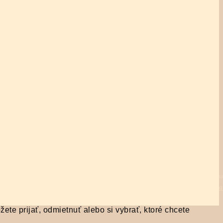
Vyhlásenie o zodpovednosti:
ajkách – fajky.sk slúži výhradne na vzdelávacie účely. Poskytované informácie nen
Zásady ochrany osobných údajov a používania cooki
te prijať, odmietnuť alebo si vybrať, ktoré chcete