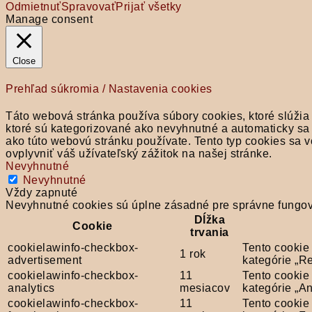
Odmietnuť
Spravovať
Prijať všetky
Manage consent
Close
Prehľad súkromia / Nastavenia cookies
Táto webová stránka používa súbory cookies, ktoré slúžia
ktoré sú kategorizované ako nevyhnutné a automaticky sa 
ako túto webovú stránku používate. Tento typ cookies sa 
ovplyvniť váš užívateľský zážitok na našej stránke.
Nevyhnutné
Nevyhnutné
Vždy zapnuté
Nevyhnutné cookies sú úplne zásadné pre správne fungova
Dĺžka
Cookie
trvania
cookielawinfo-checkbox-
Tento cookie
1 rok
advertisement
kategórie „R
cookielawinfo-checkbox-
11
Tento cookie
analytics
mesiacov
kategórie „An
cookielawinfo-checkbox-
11
Tento cookie