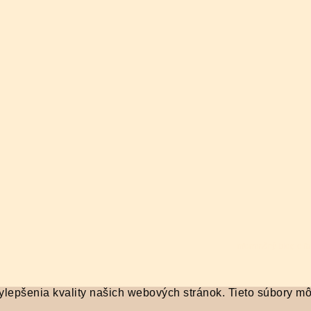
Informačný blog o f
lepšenia kvality našich webových stránok. Tieto súbory môže