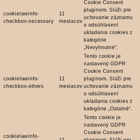
Cookie Consent
pluginom. Slúži pre
cookielawinfo-
11
uchovanie záznamu
checkbox-necessary
mesiacov
o odsúhlasení
ukladania cookies z
kategórie
„Nevyhnutné“.
Tento cookie je
nastavený GDPR
Cookie Consent
cookielawinfo-
11
pluginom. Slúži pre
checkbox-others
mesiacov
uchovanie záznamu
o odsúhlasení
ukladania cookies z
kategórie „Ostatné“.
Tento cookie je
nastavený GDPR
Cookie Consent
cookielawinfo-
11
pluginom. Slúži pre