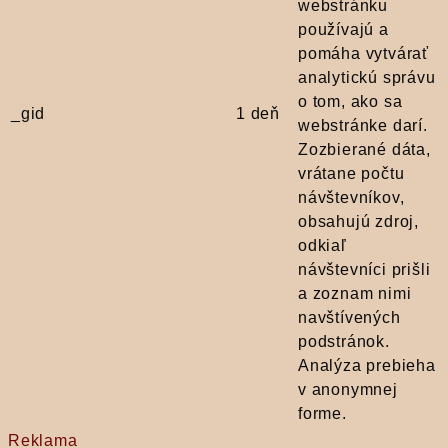
webstránku
používajú a
pomáha vytvárať
analytickú správu
o tom, ako sa
_gid
1 deň
webstránke darí.
Zozbierané dáta,
vrátane počtu
návštevníkov,
obsahujú zdroj,
odkiaľ
návštevníci prišli
a zoznam nimi
navštívených
podstránok.
Analýza prebieha
v anonymnej
forme.
Reklama