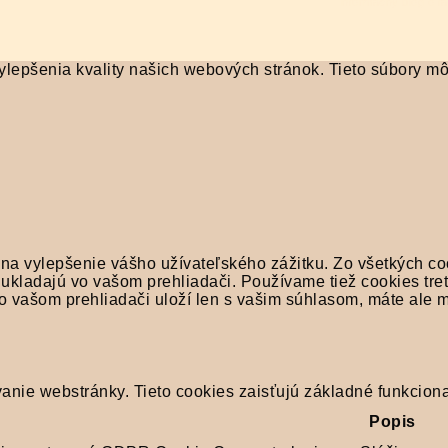
Informačný blog o f
lepšenia kvality našich webových stránok. Tieto súbory môže
 na vylepšenie vášho užívateľského zážitku. Zo všetkých co
ukladajú vo vašom prehliadači. Používame tiež cookies tret
vo vašom prehliadači uloží len s vašim súhlasom, máte ale
nie webstránky. Tieto cookies zaisťujú základné funkciona
Popis