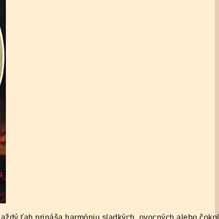
. Každý ťah prináša harmóniu sladkých, ovocných alebo čok