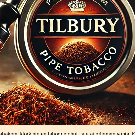
tabakom, ktorý nielen lahodne chutí, ale aj príjemne vonia