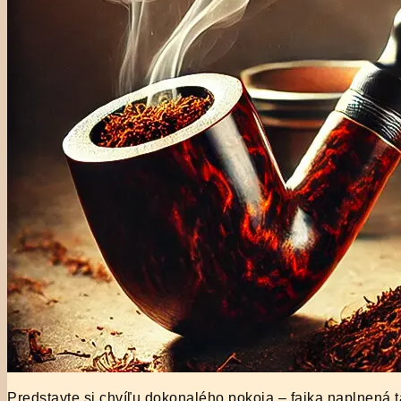
Predstavte si chvíľu dokonalého pokoja – fajka naplnená 