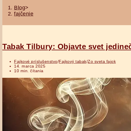
Blog
>
fajčenie
Tabak Tilbury: Objavte svet jedine
Post
Fajkové príslušenstvo
/
Fajkový tabak
/
Zo sveta fajok
category:
Post
14. marca 2025
published:
Reading
10 min. čítania
time: