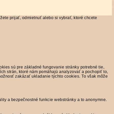
ajkách – fajky.sk slúži výhradne na vzdelávacie účely. Poskytované informácie nen
Zásady ochrany osobných údajov a používania cooki
te prijať, odmietnuť alebo si vybrať, ktoré chcete
okies sú pre základné fungovanie stránky potrebné tie,
ích strán, ktoré nám pomáhajú analyzovať a pochopiť to,
 možnosť zakázať ukladanie týchto cookies. To však môže
lity a bezpečnostné funkcie webstránky a to anonymne.