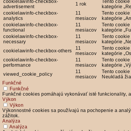
cookielawinfo-checkbox-
Tento cookie
1 rok
advertisement
kategórie „R
cookielawinfo-checkbox-
11
Tento cookie
analytics
mesiacov
kategórie „An
cookielawinfo-checkbox-
11
Tento cookie
functional
mesiacov
kategórie „F
cookielawinfo-checkbox-
11
Tento cookie
necessary
mesiacov
kategórie „N
11
Tento cookie
cookielawinfo-checkbox-others
mesiacov
kategórie „Os
cookielawinfo-checkbox-
11
Tento cookie
performance
mesiacov
kategórie „Vý
11
Tento cookie
viewed_cookie_policy
mesiacov
Neukladá žia
Funkčné
Funkčné
Funkčné cookies pomáhajú vykonávať isté funkcionality, ak
Výkon
Výkon
Výkonnostné cookies sa používajú na pochopenie a analý
zážitok.
Analýza
Analýza